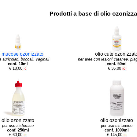
Prodotti a base di olio ozoni
o mucose ozonizzato
olio cute ozonizzat
 auricolari, boccali, vaginali
per aree con lesioni cutanee, piag
conf. 10ml
conf. 50ml
€ 18,00
ic
€ 36,00
ic
olio ozonizzato
olio ozonizzato
per uso sistemico
per uso sistemico
conf. 250ml
conf. 1000ml
€ 60,00
ic
€ 145,00
ic