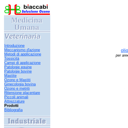
Introduzione
Meccanismo d'azione
oli
Metodi di applicazione
per aree
Tossicità
Campi di applicazione
Patologie equine
Patologie bovine
Mastite
Ozono e Mastiti
Ginecologia bovina
Ozono e metriti
Ritensione placentare
Piccoli animali
Attrezzature
Prodotti
Bibliografia