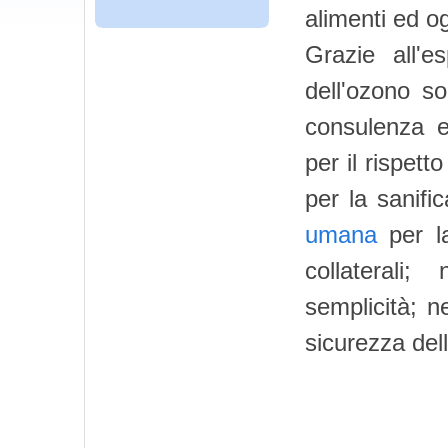
alimenti ed o
Grazie all'e
dell'ozono so
consulenza e
per il rispett
per la sanifi
umana
per la
collaterali;
semplicità; n
sicurezza del