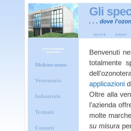
Gli spec
. . . dove l'oz
NOVITÀ
EVENTI
Aree tematiche
Benvenuti nel
sull'ozono
totalmente sp
Medicina umana
dell'ozono
Veterinaria
applicazioni
d
Oltre alla ve
Industriale
l'azienda offr
Termale
molte marche 
su misura
per
Contatti