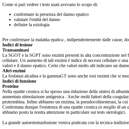
Come si può vedere i tests usati avevano lo scopo di:
confermare la presenza del danno epatico
valutare l'entità del danno
definire la eziologia
Per confermare la malattia epatica , indipendentemente dalle cause, do
Indici di lesione
Transaminasi
La SGOT e la SGPT sono enzimi presenti in alta concentrazione nel 
cellulare. Un aumento di tali enzimi è indice di necrosi cellulare e una 
valori e il danno epatico. Certo che valori molto alti indicano un danno
Altri enzimi
La fosfatasi alcalina e la gammaGT sono anche essi enzimi che si modific
Indici di funzione
Proteine
Nella epatite cronica si ha spesso una riduzione della sintesi di album
aumentata stimolazione antigenica . Anche molti fattori della coagulazio
protrombina. Infine abbiamo un enzima, la pseudocolinesterasi, la cui 
Confermata dunque l'esistenza di una epatite cronica
(o meglio di un 
abbiamo posto la nostra attenzione in particolare sui tests sierologici.
La grande autoemotrasfusione veniva praticata con la tecnica tradizio