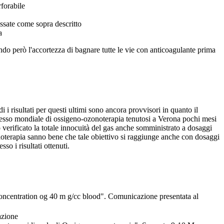
forabile
issate come sopra descritto
a
do però l'accortezza di bagnare tutte le vie con anticoagulante prima
i risultati per questi ultimi sono ancora provvisori in quanto il
esso mondiale di ossigeno-ozonoterapia tenutosi a Verona pochi mesi
verificato la totale innocuità del gas anche somministrato a dosaggi
ozonoterapia sanno bene che tale obiettivo si raggiunge anche con dosaggi
so i risultati ottenuti.
ncentration og 40
m
g/cc blood". Comunicazione presentata al
azione