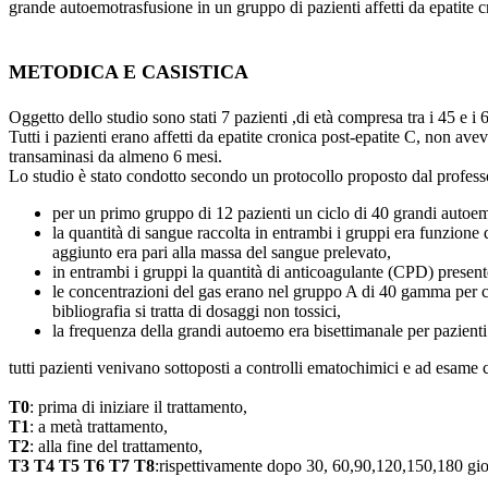
grande autoemotrasfusione in un gruppo di pazienti affetti da epatite c
METODICA E CASISTICA
Oggetto dello studio sono stati 7 pazienti ,di età compresa tra i 45 e i
Tutti i pazienti erano affetti da epatite cronica post-epatite C, non aveva
transaminasi da almeno 6 mesi.
Lo studio è stato condotto secondo un protocollo proposto dal profes
per un primo gruppo di 12 pazienti un ciclo di 40 grandi autoe
la quantità di sangue raccolta in entrambi i gruppi era funzion
aggiunto era pari alla massa del sangue prelevato,
in entrambi i gruppi la quantità di anticoagulante (CPD) presente
le concentrazioni del gas erano nel gruppo A di 40 gamma per cc e
bibliografia si tratta di dosaggi non tossici,
la frequenza della grandi autoemo era bisettimanale per pazienti 
tutti pazienti venivano sottoposti a controlli ematochimici e ad esame c
T0
: prima di iniziare il trattamento,
T1
: a metà trattamento,
T2
: alla fine del trattamento,
T3 T4 T5 T6 T7 T8
:rispettivamente dopo 30, 60,90,120,150,180 gior