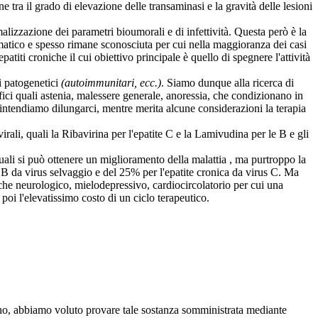
tra il grado di elevazione delle transaminasi e la gravità delle lesioni
malizzazione dei parametri bioumorali e di infettività. Questa però è la
tomatico e spesso rimane sconosciuta per cui nella maggioranza dei casi
atiti croniche il cui obiettivo principale è quello di spegnere l'attività
mi patogenetici
(autoimmunitari, ecc.)
. Siamo dunque alla ricerca di
ifici quali astenia, malessere generale, anoressia, che condizionano in
intendiamo dilungarci, mentre merita alcune considerazioni la terapia
rali, quali la Ribavirina per l'epatite C e la Lamivudina per le B e gli
quali si può ottenere un miglioramento della malattia , ma purtroppo la
 B da virus selvaggio e del 25% per l'epatite cronica da virus C. Ma
anche neurologico, mielodepressivo, cardiocircolatorio per cui una
oi l'elevatissimo costo di un ciclo terapeutico.
ozono, abbiamo voluto provare tale sostanza somministrata mediante