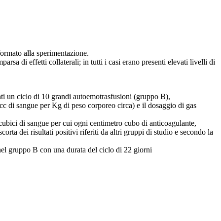
nformato alla sperimentazione.
sa di effetti collaterali; in tutti i casi erano presenti elevati livelli di
ti un ciclo di 10 grandi autoemotrasfusioni (gruppo B),
c di sangue per Kg di peso corporeo circa) e il dosaggio di gas
i cubici di sangue per cui ogni centimetro cubo di anticoagulante,
a dei risultati positivi riferiti da altri gruppi di studio e secondo la
 nel gruppo B con una durata del ciclo di 22 giorni