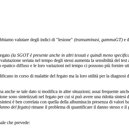
bbiamo valutare degli indici di "lesione"
(transaminasi, gammaGT)
e d
fegato
(la SGOT è presente anche in altri tessuti e quindi meno specific
valutazione seriata nel tempo degli stessi aumenta la sensibilità del test a
 epatico diffuso e le loro variazioni nel tempo ci possono più fornire uti
ano in corso di malattie del fegato ma la loro utilità per la diagnosi di 
ina anche se tale dato si modifica in altre situazioni; assai frequente a
ne sono sintetizzati nel fegato per cui si può avere una ridotta sintesi 
sintesi è ben correlata con quella della albumina:in presenza di valori
danno del fegato)
rimane il problema di quantificare il danno stesso e il g
nale che prevede: