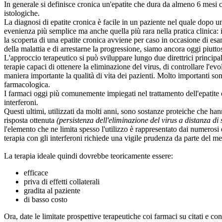
In generale si definisce cronica un'epatite che dura da almeno 6 mesi c
istologiche.
La diagnosi di epatite cronica è facile in un paziente nel quale dopo un
evenienza più semplice ma anche quella più rara nella pratica clinica: 
la scoperta di una epatite cronica avviene per caso in occasione di esami 
della malattia e di arrestarne la progressione, siamo ancora oggi piuttos
L'approccio terapeutico si può sviluppare lungo due direttrici principa
terapie capaci di ottenere la eliminazione del virus, di controllare l'e
maniera importante la qualità di vita dei pazienti. Molto importanti s
farmacologica.
I farmaci oggi più comunemente impiegati nel trattamento dell'epatite c
interferoni.
Questi ultimi, utilizzati da molti anni, sono sostanze proteiche che ha
risposta ottenuta
(persistenza dell'eliminazione del virus a distanza di
l'elemento che ne limita spesso l'utilizzo è rappresentato dai numerosi 
terapia con gli interferoni richiede una vigile prudenza da parte del 
La terapia ideale quindi dovrebbe teoricamente essere:
efficace
priva di effetti collaterali
gradita al paziente
di basso costo
Ora, date le limitate prospettive terapeutiche coi farmaci su citati e 