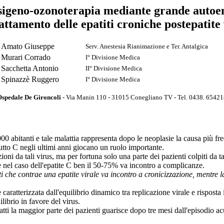
ssigeno-ozonoterapia mediante grande autoe
rattamento delle epatiti croniche postepatite 
Amato Giuseppe
Serv. Anestesia Rianimazione e Ter. Antalgica
Murari Corrado
I° Divisione Medica
Sacchetta Antonio
II° Divisione Medica
Spinazzè Ruggero
I° Divisione Medica
Ospedale De Gironcoli
- Via Manin 110 - 31015 Conegliano TV - Tel. 0438. 6542
0 abitanti e tale malattia rappresenta dopo le neoplasie la causa più fr
tutto C negli ultimi anni giocano un ruolo importante.
oni da tali virus, ma per fortuna solo una parte dei pazienti colpiti da ta
e nel caso dell'epatite C ben il 50-75% va incontro a complicanze.
i che contrae una epatite virale va incontro a cronicizzazione, mentre 
 caratterizzata dall'equilibrio dinamico tra replicazione virale e risposta i
librio in favore del virus.
atti la maggior parte dei pazienti guarisce dopo tre mesi dall'episodio ac