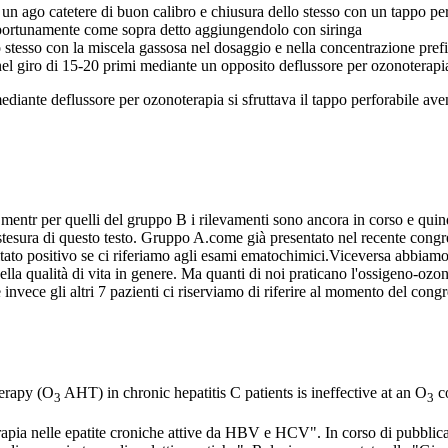
un ago catetere di buon calibro e chiusura dello stesso con un tappo per
pportunamente come sopra detto aggiungendolo con siringa
o stesso con la miscela gassosa nel dosaggio e nella concentrazione pref
nel giro di 15-20 primi mediante un opposito deflussore per ozonoterapi
iante deflussore per ozonoterapia si sfruttava il tappo perforabile aven
entr per quelli del gruppo B i rilevamenti sono ancora in corso e quindi 
tesura di questo testo. Gruppo A.come già presentato nel recente congr
ato positivo se ci riferiamo agli esami ematochimici.Viceversa abbiamo 
e della qualità di vita in genere. Ma quanti di noi praticano l'ossigeno-
vece gli altri 7 pazienti ci riserviamo di riferire al momento del congres
erapy (O
AHT) in chronic hepatitis C patients is ineffective at an O
co
3
3
erapia nelle epatite croniche attive da HBV e HCV". In corso di pubblic