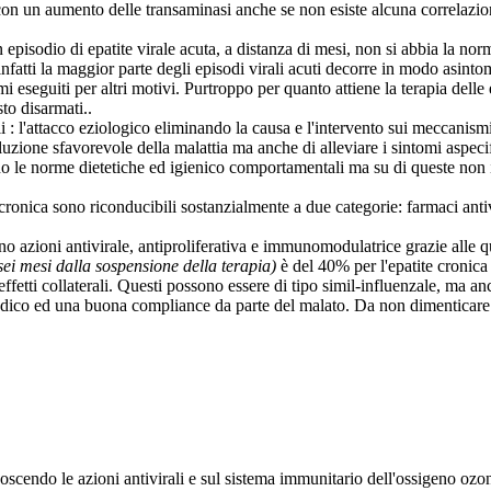
on un aumento delle transaminasi anche se non esiste alcuna correlazione 
 episodio di epatite virale acuta, a distanza di mesi, non si abbia la nor
infatti la maggior parte degli episodi virali acuti decorre in modo asin
eseguiti per altri motivi. Purtroppo per quanto attiene la terapia delle ep
to disarmati..
li : l'attacco eziologico eliminando la causa e l'intervento sui meccanis
voluzione sfavorevole della malattia ma anche di alleviare i sintomi aspec
ono le norme dietetiche ed igienico comportamentali ma su di queste non 
ronica sono riconducibili sostanzialmente a due categorie: farmaci antivi
nno azioni antivirale, antiproliferativa e immunomodulatrice grazie alle 
 sei mesi dalla sospensione della terapia)
è del 40% per l'epatite cronica
effetti collaterali. Questi possono essere di tipo simil-influenzale, ma 
medico ed una buona compliance da parte del malato. Da non dimenticare p
conoscendo le azioni antivirali e sul sistema immunitario dell'ossigeno 