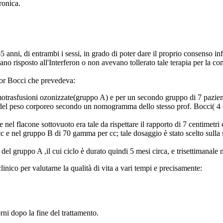
ronica.
 65 anni, di entrambi i sessi, in grado di poter dare il proprio consenso i
no risposto all'Interferon o non avevano tollerato tale terapia per la compar
sor Bocci che prevedeva:
motrasfusioni ozonizzate(gruppo A) e per un secondo gruppo di 7 pazien
e del peso corporeo secondo un nomogramma dello stesso prof. Bocci( 4 c
 nel flacone sottovuoto era tale da rispettare il rapporto di 7 centimetr
 nel gruppo B di 70 gamma per cc; tale dosaggio è stato scelto sulla scort
del gruppo A ,il cui ciclo è durato quindi 5 mesi circa, e trisettimanale
linico per valutarne la qualità di vita a vari tempi e precisamente:
ni dopo la fine del trattamento.