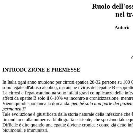
Ruolo dell'o
nel t
Autori:
INTRODUZIONE E PREMESSE
In Italia ogni anno muoiono per cirrosi epatica 28-32 persone su 100 00
sono legate all'abuso alcolico, ma anche i virus dell'epatite B e soprat
La cirrosi e l'epatocarcinoma sono infatti gravi complicanze delle infezi
affetti da epatite B solo il 6-10% va incontro a cronicizzazione, mentr
Viene quindi spontanea la domanda:
perché solo una parte dei pazient
permanenti?
Tale evoluzione è giustificata dalla storia naturale della infezione che è
rimandiamo alla numerosa bibliografia esistente, che spostano tale equi
Difficile è dire quando una epatite diviene cronica : come già detto inf
bioumorali e immunitari.