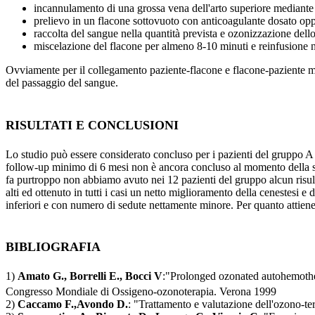
incannulamento di una grossa vena dell'arto superiore mediante 
prelievo in un flacone sottovuoto con anticoagulante dosato o
raccolta del sangue nella quantità prevista e ozonizzazione dell
miscelazione del flacone per almeno 8-10 minuti e reinfusione 
Ovviamente per il collegamento paziente-flacone e flacone-paziente med
del passaggio del sangue.
RISULTATI E CONCLUSIONI
Lo studio può essere considerato concluso per i pazienti del gruppo A m
follow-up minimo di 6 mesi non è ancora concluso al momento della s
fa purtroppo non abbiamo avuto nei 12 pazienti del gruppo alcun risult
alti ed ottenuto in tutti i casi un netto miglioramento della cenestesi 
inferiori e con numero di sedute nettamente minore. Per quanto attiene in
BIBLIOGRAFIA
1)
Amato G., Borrelli E., Bocci V
:"Prolonged ozonated autohemoth
Congresso Mondiale di Ossigeno-ozonoterapia. Verona 1999
2)
Caccamo F.,Avondo D.
: "Trattamento e valutazione dell'ozono-t