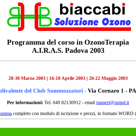
Programma del corso in OzonoTerapia
A.I.R.A.S. Padova
2003
Le date precise sono in corso di definizione ! ! !
28-30 Marzo 2003
|
16-18 Aprile 2003
|
20-22 Maggio 2003
olivalente del Club Sommozzatori -
Via Cornaro 1 - 
Per informazioni:
Tel. 049 82130912 - email
istaneri@unipd.it
ramma
completo con modulo di iscrizione e prezzi, in formato WORD 