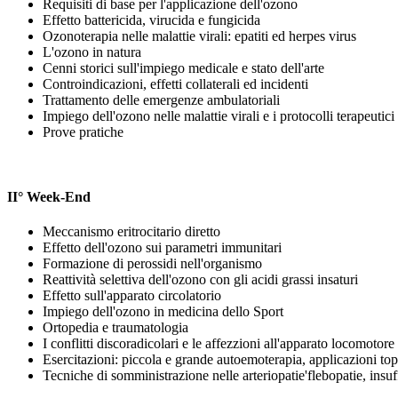
Requisiti di base per l'applicazione dell'ozono
Effetto battericida, virucida e fungicida
Ozonoterapia nelle malattie virali: epatiti ed herpes virus
L'ozono in natura
Cenni storici sull'impiego medicale e stato dell'arte
Controindicazioni, effetti collaterali ed incidenti
Trattamento delle emergenze ambulatoriali
Impiego dell'ozono nelle malattie virali e i protocolli terapeutici
Prove pratiche
II° Week-End
Meccanismo eritrocitario diretto
Effetto dell'ozono sui parametri immunitari
Formazione di perossidi nell'organismo
Reattività selettiva dell'ozono con gli acidi grassi insaturi
Effetto sull'apparato circolatorio
Impiego dell'ozono in medicina dello Sport
Ortopedia e traumatologia
I conflitti discoradicolari e le affezzioni all'apparato locomotore
Esercitazioni: piccola e grande autoemoterapia, applicazioni topi
Tecniche di somministrazione nelle arteriopatie'flebopatie, insu